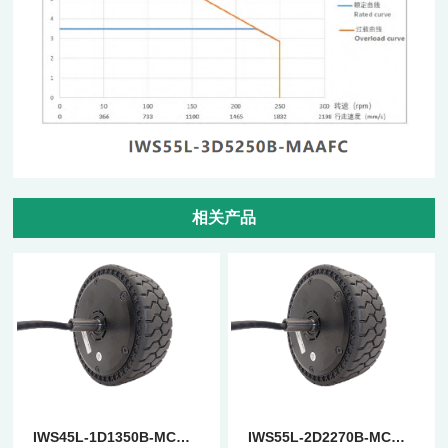
相关产品
IWS45L-1D1350B-MCAFC
IWS55L-2D2270B-MCAFC