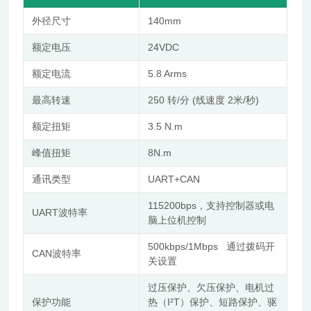
外径尺寸
140mm
额定电压
24VDC
额定电流
5.8 Arms
最高转速
250 转/分 (线速度 2米/秒)
额定扭矩
3.5 N.m
峰值扭矩
8N.m
通讯类型
UART+CAN
115200bps，支持控制器或电
UART波特率
脑上位机控制
500kbps/1Mbps 通过拨码开
CAN波特率
关设置
过压保护、⽋压保护、电机过
保护功能
热（I²T）保护、短路保护、驱