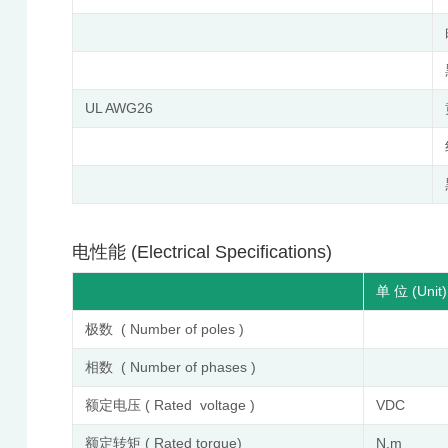
UL AWG26
电性能 (Electrical Specifications)
单 位 (Unit)
极数 ( Number of poles )
相数 ( Number of phases )
额定电压 ( Rated voltage )
VDC
额定转矩 ( Rated torque)
N.m