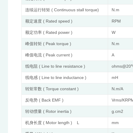
连续运行转矩 ( Continuous stall torque)
N.m
额定速度 ( Rated speed )
RPM
额定功率 ( Rated power )
W
峰值转矩 ( Peak torque )
N.m
峰值电流 ( Peak current )
A
线电阻 ( Line to line resistance )
ohms@2
线电感 ( Line to line inductance )
mH
转矩常数 ( Torque constant )
N.m/A
反电势 ( Back EMF )
Vrms/KRP
转动惯量 ( Rotor inertia )
g.cm2
机身长度 ( Motor length ) L
mm