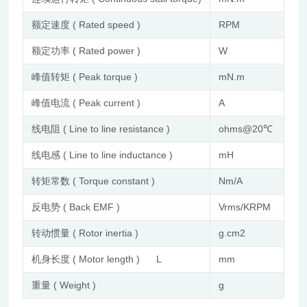
额定速度 ( Rated speed )
RPM
64
额定功率 ( Rated power )
W
87
峰值转矩 ( Peak torque )
mN.m
38
峰值电流 ( Peak current )
A
8.4
线电阻 ( Line to line resistance )
ohms@20℃
0.
线电感 ( Line to line inductance )
mH
0.
转矩常数 ( Torque constant )
Nm/A
46
反电势 ( Back EMF )
Vrms/KRPM
3.
转动惯量 ( Rotor inertia )
g.cm2
23
机身长度 ( Motor length ) L
mm
36
重量 ( Weight )
g
25