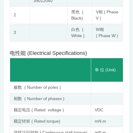
39012040
黑色 (
V相 ( Phase
2
Black)
V )
白色 (
W相
3
White )
( Phase W )
电性能 (Electrical Specifications)
FL
单 位 (Unit)
36
极数 ( Number of poles )
14
相数 ( Number of phases )
3
额定电压 ( Rated voltage )
VDC
36
额定转矩 ( Rated torque)
mN.m
12
连续运行转矩 ( Continuous stall torque)
mN.m
18