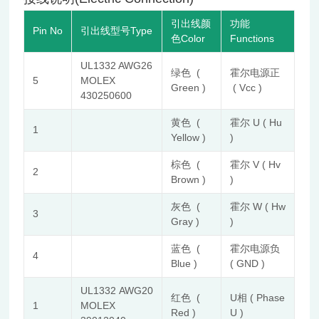
引出线颜
功能
Pin No
引出线型号Type
色Color
Functions
UL1332 AWG26
绿色 (
霍尔电源正
5
MOLEX
Green )
( Vcc )
430250600
黄色 (
霍尔 U ( Hu
1
Yellow )
)
棕色 (
霍尔 V ( Hv
2
Brown )
)
灰色 (
霍尔 W ( Hw
3
Gray )
)
蓝色 (
霍尔电源负
4
Blue )
( GND )
UL1332 AWG20
红色 (
U相 ( Phase
1
MOLEX
Red )
U )