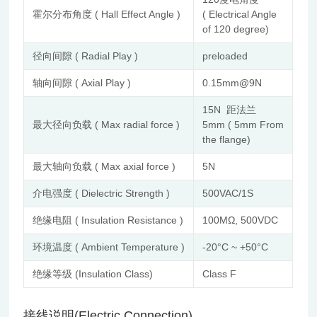
霍尔分布角度 ( Hall Effect Angle )
( Electrical Angle
of 120 degree)
径向间隙 ( Radial Play )
preloaded
轴向间隙 ( Axial Play )
0.15mm@9N
15N 距法兰
最大径向负载 ( Max radial force )
5mm ( 5mm From
the flange)
最大轴向负载 ( Max axial force )
5N
介电强度 ( Dielectric Strength )
500VAC/1S
绝缘电阻 ( Insulation Resistance )
100MΩ, 500VDC
环境温度 ( Ambient Temperature )
-20°C ~ +50°C
绝缘等级 (Insulation Class)
Class F
接线说明(Electric Connection)