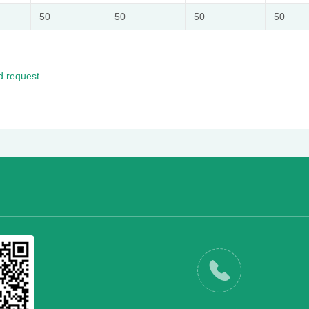
50
50
50
50
 request.