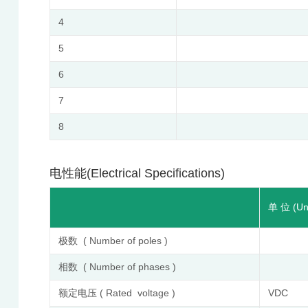
4
5
6
7
8
电性能(Electrical Specifications)
单 位 (Uni
极数 ( Number of poles )
相数 ( Number of phases )
额定电压 ( Rated voltage )
VDC