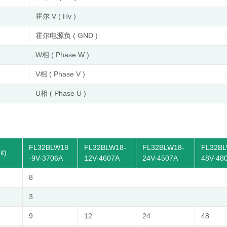
霍尔 V ( Hv )
霍尔电源负 ( GND )
W相 ( Phase W )
V相 ( Phase V )
U相 ( Phase U )
FL32BLW18
FL32BLW18-
FL32BLW18-
FL32BL
t)
-9V-3706A
12V-4607A
24V-4507A
48V-48
8
3
9
12
24
48