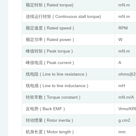
额定转矩 ( Rated torque)
mN.m
连续运行转矩 ( Continuous stall torque)
mN.m
额定速度 ( Rated speed )
RPM
额定功率 ( Rated power )
W
峰值转矩 ( Peak torque )
mN.m
峰值电流 ( Peak current )
A
线电阻 ( Line to line resistance )
ohms@
线电感 ( Line to line inductance )
mH
转矩常数 ( Torque constant )
mN.m/A
反电势 ( Back EMF )
Vrms/K
转动惯量 ( Rotor inertia )
g.cm2
机身长度 ( Motor length )
mm