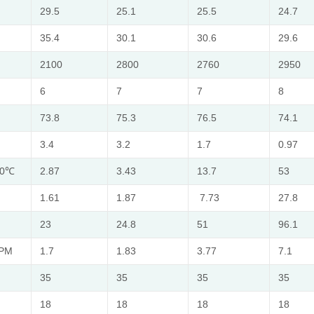
29.5
25.1
25.5
24.7
35.4
30.1
30.6
29.6
2100
2800
2760
2950
6
7
7
8
73.8
75.3
76.5
74.1
3.4
3.2
1.7
0.97
20℃
2.87
3.43
13.7
53
1.61
1.87
7.73
27.8
23
24.8
51
96.1
RPM
1.7
1.83
3.77
7.1
35
35
35
35
18
18
18
18