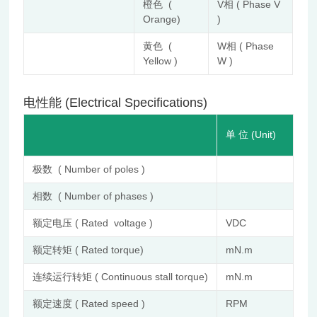
橙色 (
V相 ( Phase V
Orange)
)
黄色 (
W相 ( Phase
Yellow )
W )
电性能 (Electrical Specifications)
FL
单 位 (Unit)
24
极数 ( Number of poles )
14
相数 ( Number of phases )
3
额定电压 ( Rated voltage )
VDC
24
额定转矩 ( Rated torque)
mN.m
11
连续运行转矩 ( Continuous stall torque)
mN.m
13
额定速度 ( Rated speed )
RPM
44