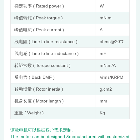
额定功率 ( Rated power )
W
50
峰值转矩 ( Peak torque )
mN.m
33
峰值电流 ( Peak current )
A
9
线电阻 ( Line to line resistance )
ohms@20℃
0.
线电感 ( Line to line inductance )
mH
0.
转矩常数 ( Torque constant )
mN.m/A
37
反电势 ( Back EMF )
Vrms/KRPM
3.1
转动惯量 ( Rotor inertia )
g.cm2
13
机身长度 ( Motor length )
mm
21
重量 ( Weight )
Kg
0.
该款电机可以根据客户需求定制。
The motor can be designed &manufactured with customized