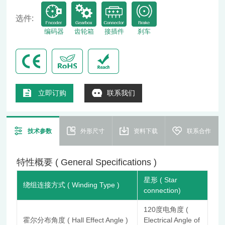
选件:
编码器
齿轮箱
接插件
刹车
立即订购
联系我们
技术参数
外形尺寸
资料下载
联系合作
特性概要 ( General Specifications )
星形 ( Star
绕组连接方式 ( Winding Type )
connection)
120度电角度 (
霍尔分布角度 ( Hall Effect Angle )
Electrical Angle of