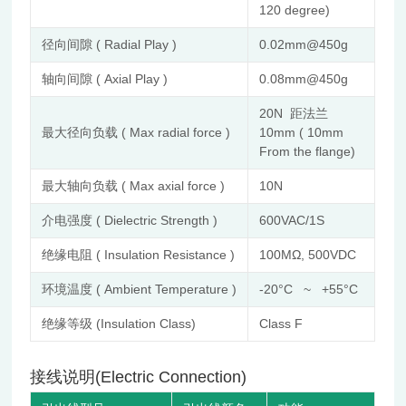
120 degree)
径向间隙 ( Radial Play )
0.02mm@450g
轴向间隙 ( Axial Play )
0.08mm@450g
20N 距法兰
最大径向负载 ( Max radial force )
10mm ( 10mm
From the flange)
最大轴向负载 ( Max axial force )
10N
介电强度 ( Dielectric Strength )
600VAC/1S
绝缘电阻 ( Insulation Resistance )
100MΩ, 500VDC
环境温度 ( Ambient Temperature )
-20°C ~ +55°C
绝缘等级 (Insulation Class)
Class F
接线说明(Electric Connection)