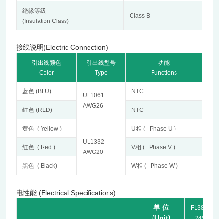
绝缘等级
Class B
(Insulation Class)
接线说明(Electric Connection)
引出线颜色
引出线型号
功能
Color
Type
Functions
蓝色
(BLU)
NTC
UL1061
AWG26
红色
(RED)
NTC
黄色
( Yellow )
U
相
( Phase U )
UL1332
红色
( Red )
V
相
( Phase V )
AWG20
黑色
( Black)
W
相
( Phase W )
电性能 (Electrical Specifications)
单
位
FL38HSV0
(Unit)
24V-808