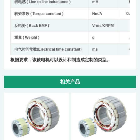
0.32
线电感
( Line to line inductance )
mH
0.0255
转矩常数
( Torque constant )
Nm/A
1.54
反电势
( Back EMF )
Vrms/KRPM
57.2
重量
( Weight )
g
0.87
电气时间常数
(Electrical time constant)
ms
根据要求，该款电机可以设计和制造成定制的类型。
相关产品