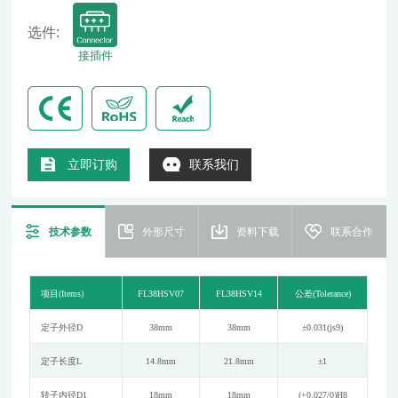
选件:
接插件
立即订购
联系我们
技术参数
外形尺寸
资料下载
联系合作
项目
(Items)
FL38HSV07
FL38HSV14
公差
(Tolerance)
定子外径
D
38mm
38mm
±0.031(js9)
定子长度
L
14.8mm
21.8mm
±1
转子内径
D1
18mm
18mm
(+0.027/0)H8