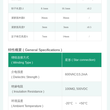
转子长度
L1
8.1mm
16.1mm
±0.2
灌胶面外圆
E
36mm
36mm
/
灌胶面高度
F
3mm
3mm
±0.5
定子铁芯高度
A
7mm
14mm
/
特性概要 ( General Specifications )
绕组连接方式
星形
( Star connection)
( Winding Type )
介电强度
600VAC/1S.2mA
( Dielectric Strength )
绝缘电阻
100MΩ, 500VDC
( Insulation Resistance )
环境温度
-20°C ~ +50°C
( Ambient Temperature )